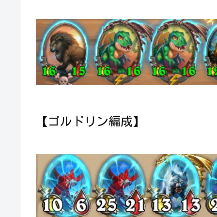
【ゴルドリン編成】