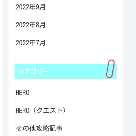
2022年9月
2022年8月
2022年7月
カテゴリー
HERO
HERO（クエスト）
その他攻略記事