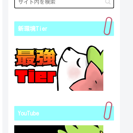
新環境Tier
YouTube