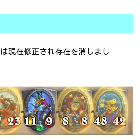
ボは現在修正され存在を消しまし