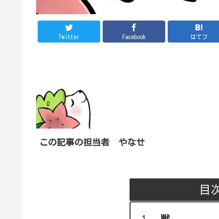
Twitter
Facebook
はてブ
この記事
の
担当者
やなせ
目
獣