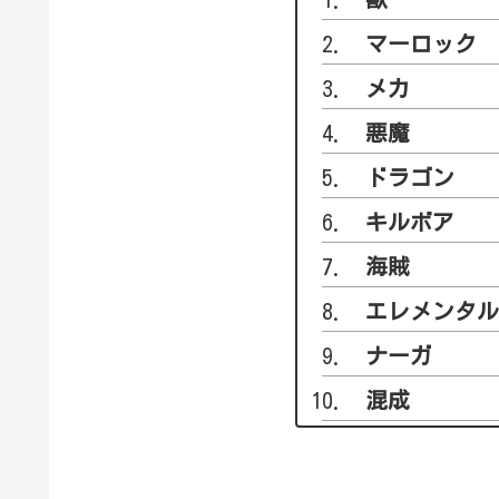
マーロック
メカ
悪魔
ドラゴン
キルボア
海賊
エレメンタ
ナーガ
混成