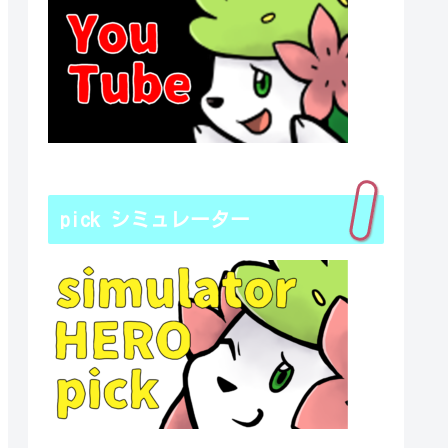
pick シミュレーター