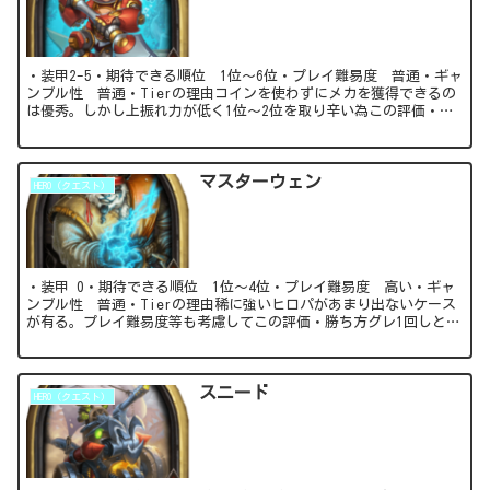
・装甲2-5・期待できる順位 1位～6位・プレイ難易度 普通・ギャ
ンブル性 普通・Tierの理由コインを使わずにメカを獲得できるの
は優秀。しかし上振れ力が低く1位～2位を取り辛い為この評価・勝
ち方まずはグレ1を回って盤面の数を増や...
マスターウェン
HERO（クエスト）
・装甲 0・期待できる順位 1位～4位・プレイ難易度 高い・ギャ
ンブル性 普通・Tierの理由稀に強いヒロパがあまり出ないケース
が有る。プレイ難易度等も考慮してこの評価・勝ち方グレ1回しと相
性の良いヒロパが多い為、4コイン目は極力...
スニード
HERO（クエスト）