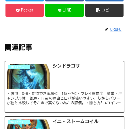
Pocket
LINE
コピー
URUFU
関連記事
シンドラゴサ
HERO（クエスト）
・装甲 3-6・期待できる順位 1位～7位・プレイ難易度 簡単・ギ
ャンブル性 普通・Tierの理由ヒロパが使いやすい。しかしパワー
が他と比較してそこまで高くない為この評価。・勝ち方3,4コイン目
で固めたミニオンを5コイン目で取ると...
イニ・ストームコイル
HERO（クエスト）