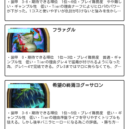
・装甲 3-6・期待できる順位 1位～6位・プレイ難易度 やや難し
い・ギャンブル性 低い・Tierの理由ナーフによりヒロパのパワー
が下がった。1コスと使いやすいが仇討が引けないと強みを生かしき
れないのでこの評価。・勝ち方回し方の通...
フラァグル
HERO（クエスト）
・装甲 0・期待できる順位 1位～3位・プレイ難易度 普通・ギャ
ンブル性 低い・Tierの理由グレ４で猛毒が付けれるようになった
為、グレ1～4で完結できる。グレ3まではマロに拘らなくても、グレ
4でしっかりしたマロ構成が組めるグレ4...
希望の終焉ヨグ＝サロン
HERO（クエスト）
・装甲 3-6・期待できる順位 1位～5位・プレイ難易度 低い・ギ
ャンブル性 低い・Tierの理由序盤ライフを守りやすくトリプルも
狙える。しかし後半バニラヒーローになる為この評価。・勝ち方金
を浮かしたいので【獣、エレメンタル、ナー...