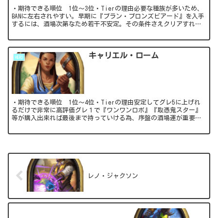
・期待できる順位 1位～3位・Tierの理由必要な種族が多いため、
BANに左右されやすい。早期に『ブラン・ブロンズビアード』を入手
するには、酒場次第なため若干不安定。その条件さえクリアすれ
ば、以降は『ブラン・ブロンズビアー...
キャリエル・ローム
HERO
・期待できる順位 1位～4位・Tierの理由安定してグレ5に上げれ
るだけで非常に高評価グレ１で『ワンワンロボ』『取憑鬼スター』
等が購入出来れば最後まで持っていける為、序盤の酒場運が重要な
鍵になってくる
レノ・ジャクソン