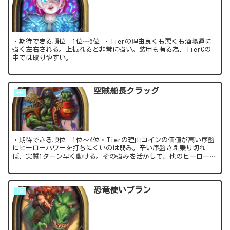
・期待できる順位 1位～6位 ・Tierの理由良くも悪くも酒場運に
強く左右される。上振れると非常に強い。装甲も有る為、TierCの
中では取りやすい。
空賊船長クラッグ
HERO
・期待できる順位 1位～4位・Tierの理由コインの価値が高い序盤
にヒーローパワーを打ちにくいのは弱み。辛い序盤さえ乗り切れ
ば、実質1ターン早く動ける。その強みを活かして、他のヒーローと
の差別化を図っていきたい。
恐竜使いブラン
HERO