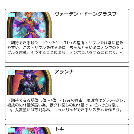
ヴァーデン・ドーングラスプ
HERO
・期待できる順位 1位～2位 ・Tierの理由トリプルを非常に組み
やすい。このトリプルを作る際に、ちゃんと強いミニオンでのトリ
プルを意識。そうすることにより、テンポロスをすることなく、優
勝コースに進むことが出来る。グレード5...
アランナ
HERO
・期待できる順位 3位～7位 ・Tierの理由 現環境はグレ5～グレ6
編成のbuff量が高い為、低グレ回しのbuff量では1位～2位は厳し
い。入賞狙いは可能な為、しっかりbuffできるシステムを作ろう。
トキ
HERO