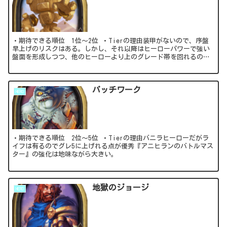
・期待できる順位 1位～2位 ・Tierの理由装甲がないので、序盤
早上げのリスクはある。しかし、それ以降はヒーローパワーで強い
盤面を形成しつつ、他のヒーローより上のグレード帯を回れるので
強く戦える。
パッチワーク
HERO
・期待できる順位 2位～5位 ・Tierの理由バニラヒーローだがラ
イフは有るのでグレ5に上げれる点が優秀『アニヒランのバトルマス
ター』の強化は地味ながら大きい。
地獄のジョージ
HERO