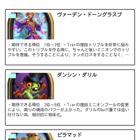
ヴァーデン・ドーングラスプ
HERO
・期待できる順位 1位～2位 ・Tierの理由トリプルを非常に組み
やすい。このトリプルを作る際に、ちゃんと強いミニオンでのトリ
プルを意識。そうすることにより、テンポロスをすることなく、優
勝コースに進むことが出来る。グレード5...
ダンシン・ダリル
HERO
・期待できる順位 2位～5位 ・Tierの理由ミニオンプールの変更
により、周りの構成のパワーが上がった。ダリルのbuff量では追い
付けない為、相対的に弱体化。
ピラマッド
HERO