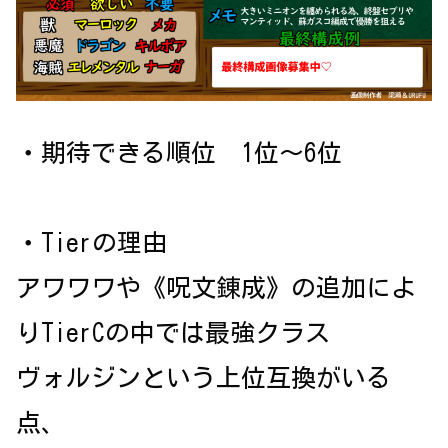
・期待できる順位 1位～6位
・Tierの理由
アワワワや《呪文錬成》の追加によ
りTierCの中では最強クラス
ヴォルジンという上位互換がいる
点、