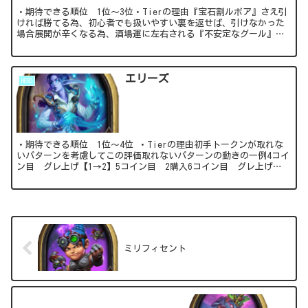
・期待できる順位 1位～3位・Tierの理由『宝石割ルボア』さえ引
ければ勝てる為、初心者でも扱いやすい裏を返せば、引けなかった
場合展開が辛くなる為、酒場運に左右される『不安定なグール』が
削除された事でケアされ辛くなったのは追い風。...
エリーズ
HERO
・期待できる順位 1位～4位 ・Tierの理由初手トークンが取れな
いパターンを考慮してこの評価取れないパターンの動きの一例4コイ
ン目 グレ上げ【1→2】5コイン目 2購入6コイン目 グレ上げ
【2→3】＋ヒロパ7コイン目 2購...
ミリフィセント